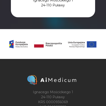
Ignacego Mościckiego 1
24-110 Puławy
Ignacego Mościckiego 1
24-110 Puławy
KRS 0000936069